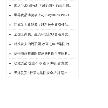
国庆节,欧洲马斯卡彭奶酪和奶油为您的餐桌带来点睛之笔!
世界食品博览会上与 Eat@think Pink China 享味欧洲
红旗发力新能源：以科技创新引领品牌升级
全国工商联、生态环境部联合召开支持服务民营企业绿色发展座谈会
精准发力治污瓶颈 收官之年污染防治攻坚方向确定
福州海峡整形医院皮肤科医生美国科医人激光公司临床培训医师王翱翔
萌宠秀品 惊喜不停 连卡佛臻启“宠爱计划”
天津妥妥E行举办消防安全培训 迈出服务质量与安全保障坚实一步