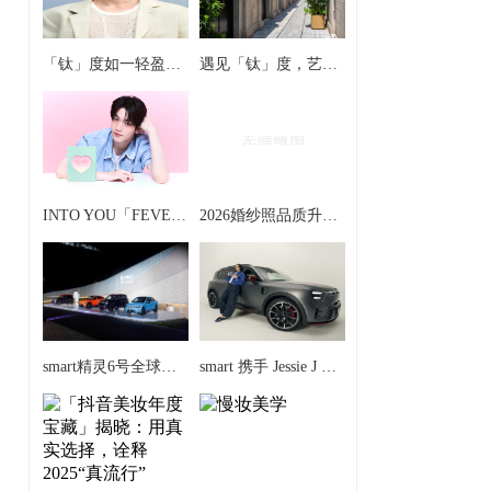
「钛」度如一轻盈演绎 Silhouette诗乐眼镜官宣朱正廷成为全球品牌「钛」度大使
遇见「钛」度，艺「镜」共生 —— Silhouette诗乐眼镜「钛」度限时体验空间轻盈启境
INTO YOU「FEVER热恋」礼盒全新上市，解锁夏日色彩美学
2026婚纱照品质升级：告白摄影以法式优势登顶，两大品牌协同发力
smart精灵6号全球首次亮相 重塑豪华掀背轿车新标杆
​smart 携手 Jessie J 开启“Change of Perspectives”全球品牌战役