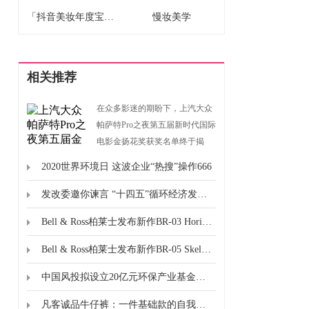
「抖音美妆年度宝藏」揭晓：用真实选择，诠释2025“真流行”
慢妆美学
相关推荐
在众多影迷的期盼下，上汽大众
帕萨特Pro之夜第五届新时代国际
电影金扬花奖获奖名单终于揭
晓，其中香港演员卫诗雅凭借其
2020世界环境日 这波企业“热搜”操作666
在电影《破·地狱》中的优秀表
现，获得了最佳女演员奖项。在
发改委邀你谏言 “十四五”循环经济发展热身开始
当晚举办的第五届新时代国际电
Bell & Ross柏莱士发布新作BR-03 Horizon限量飞行腕表
影节金扬花奖·上汽大众帕萨特
Pro之夜颁奖典礼上，卫诗雅高兴
Bell & Ross柏莱士发布新作BR-05 Skeleton Arctic Blue
地说：“谢谢我们《破·地狱》的
团队，谢谢喜欢《破...
中国风投拟设立20亿元环保产业基金，获中国环保产业协会支持
凡客诚品牛仔裤：一件基础款的自我修养