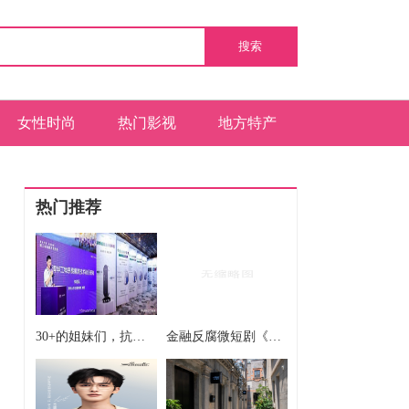
搜索
女性时尚
热门影视
地方特产
热门推荐
30+的姐妹们，抗衰这条路上谁还没踩过几个坑？
金融反腐微短剧《K线成长记》第八集