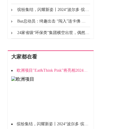
缤纷集结，闪耀新姿丨2024“波尔多·缤纷100评选”酒单正式揭晓
Baz总动员：绮趣出击 “闯入”连卡佛 呈现缤纷佳礼
24家省级“环保类”集团横空出世，偶然or必然？
大家都在看
欧洲项目"Eat&Think Pink"将亮相2024深圳西雅展览
缤纷集结，闪耀新姿丨2024“波尔多·缤纷100评选”酒单正式揭晓