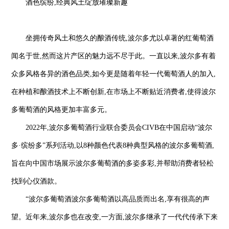
酒色缤纷,经典风土绽放璀璨新趣
坐拥传奇风土和悠久的酿酒传统,波尔多尤以卓著的红葡萄酒
闻名于世,然而这片产区的魅力远不尽于此。一直以来,波尔多有着
众多风格各异的酒色品类,如今更是随着年轻一代葡萄酒人的加入,
在种植和酿酒技术上不断创新,在市场上不断贴近消费者,使得波尔
多葡萄酒的风格更加丰富多元。
2022年,波尔多葡萄酒行业联合委员会CIVB在中国启动“波尔
多·缤纷多”系列活动,以8种颜色代表8种典型风格的波尔多葡萄酒,
旨在向中国市场展示波尔多葡萄酒的多姿多彩,并帮助消费者轻松
找到心仪酒款。
“波尔多葡萄酒波尔多葡萄酒以高品质而出名,享有很高的声
望。近年来,波尔多也在改变,一方面,波尔多继承了一代代传承下来