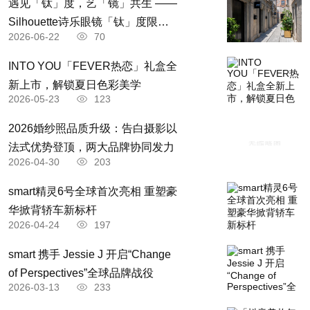
遇见「钛」度，艺「镜」共生 ——
Silhouette诗乐眼镜「钛」度限时
2026-06-22
70
体验空间轻盈启境
5月24日-6月23日,波尔多葡萄酒将在北京进行为期一个月的推
INTO YOU「FEVER热恋」礼盒全
广活动:波尔多葡萄酒节。80家北京酒吧、餐厅和葡萄酒专卖店将
新上市，解锁夏日色彩美学
参与波尔多葡萄酒促销,另有波尔多葡萄酒市集等精彩活动共同上
2026-05-23
123
演。
2026婚纱照品质升级：告白摄影以
法式优势登顶，两大品牌协同发力
2026-04-30
203
10月23-27日,香港年度最重要的面向消费者的酒类盛宴香港美
smart精灵6号全球首次亮相 重塑豪
酒佳餚巡禮将拉开大幕,消费者们可以通过波尔多葡萄酒学校展
华掀背轿车新标杆
台、波尔多葡萄酒产区馆和多个波尔多葡萄酒进口商展台领略波
2026-04-24
197
尔多佳酿的魅力。
​smart 携手 Jessie J 开启“Change
与此同时,10月25-27日,波尔多 X CRUSH葡萄酒节活动再次在
of Perspectives”全球品牌战役
2026-03-13
233
上海高人气购物中心“新天地时尚I”举办,波尔多葡萄酒将通过不间