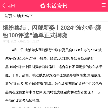
返回
首页
>
地方特产
缤纷集结，闪耀新姿丨2024“波尔多·缤
纷100评选”酒单正式揭晓
时间: 2024-06-25 14:51:24
4月19日,由波尔多葡萄酒行业联合委员会CIVB主办的2024“波
尔多·缤纷100评选”落下帷幕。经过2天对300多款葡萄酒的盲
品,100款符合中国消费者口味偏好、适合各种不同场景的波尔多干
红、干白、甜白、桃红以及起泡酒等佳酿最终脱颖而出,集结成最
新的“波尔多·缤纷100评选”酒单。波尔多葡萄酒的多样个性和优秀
品质在这份酒单中尽数体现,同时也为经销商和消费者呈现了一份
全新的波尔多品饮指南。