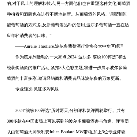
的,对于风土的理解和技艺;另一方面他们也在重塑这种文化,葡萄酒
种植者和酒商也在进行不断地创新。从葡萄酒的风格、调配和陈
酿葡萄酒的方式,以及新葡萄酒品种的使用,波尔多葡萄酒一直在适
应年轻消费者的口味。”
——Aurélie Thioliere,波尔多葡萄酒行业协会大中华区经理
作为该系列活动的一大亮点,2024“波尔多·缤纷100评选”和围
绕获奖酒款的推广活动,紧扣8大色彩主题,将进一步展示波尔多葡
萄酒的丰富多彩,邀请经销商和消费者品味波尔多的万象更新。
专业甄选,见证多彩风味
2024“缤纷100评选”历时两天,分初评和复评两轮举行。共有
300多款在中国市场上可以买到的波尔多葡萄酒参与角逐。评审团
队由葡萄酒大师朱利安Julien Boulard MW带领,加上3位专业评委,