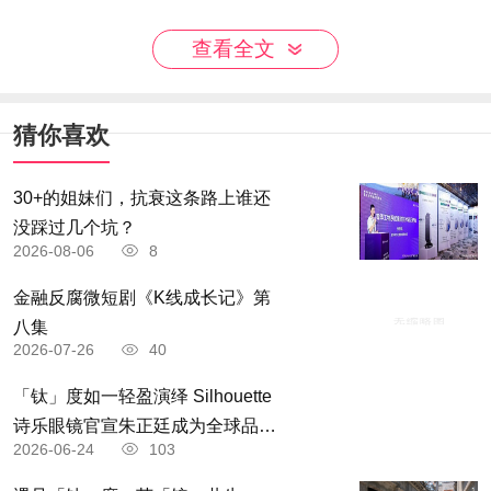
查看全文
更多酒款详情可以查看波尔多小程序
猜你喜欢
品味缤纷:波尔多葡萄酒活动绚丽登场!
30+的姐妹们，抗衰这条路上谁还
绚丽多彩的波尔多葡萄酒风潮正势不可挡地席卷而来!在接下
没踩过几个坑？
2026-08-06
8
来的几个月里,波尔多葡萄酒将在中国市场深耕,以消费者和经销商
金融反腐微短剧《K线成长记》第
为核心,展开一系列多元化的活动。这些活动将全方位地展示“波尔
八集
多·缤纷多”品牌形象,让您尽情领略波尔多葡萄酒的绝妙魅力!
2026-07-26
40
4月-5月,波尔多葡萄酒与波尔多国家歌剧院芭蕾舞团跨界联
「钛」度如一轻盈演绎 Silhouette
合,在深圳,西安,上海,北京等地,邀请观众在徜徉法国芭蕾舞的浪漫
诗乐眼镜官宣朱正廷成为全球品牌
2026-06-24
103
梦幻世界的同时,欣赏风味丰富,风格多元的波尔多佳酿。
「钛」度大使