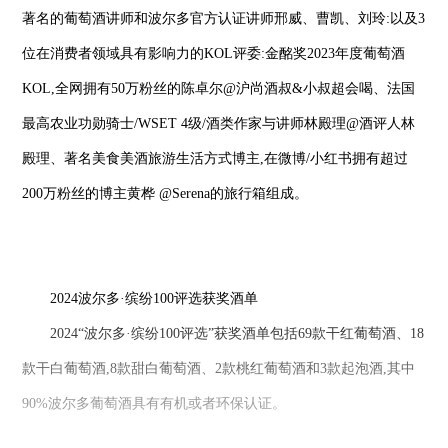
著名的葡萄酒讲师和波尔多官方认证讲师邢威、曹凯、刘玲:以及3
位在消费者领域具有影响力的KOL评委:金酩奖2023年度葡萄酒
KOL,全网拥有50万粉丝的陈卓尔@沪尚酒叔&小叔超会喝、法国
最高农业功勋骑士/WSET 4级/酒类作家与讲师林殿理@酒评人林
殿理、著名美食美酒旅游生活方式博主,在微博/小红书拥有超过
200万粉丝的博主黄桦 @Serena的旅行箱组成。
2024波尔多·缤纷100评选获奖酒单
2024“波尔多·缤纷100评选”获奖酒单包括69款干红葡萄酒、18
款干白葡萄酒,8款甜白葡萄酒、2款桃红葡萄酒和3款起泡酒,其中
90%波尔多葡萄酒具有有机或者环保认证。