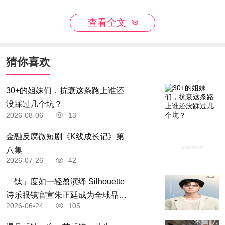
生态环境部门将坚持统筹兼顾，做好全面落实
查看全文
“六保”任务生态环保工作，进一步深化生态环境领
域“放管服”改革。坚持精准治污，做到问题精准、
猜你喜欢
时间精准、区位精准、对象精准和措施精准。坚持
科学治污，做到科学决策、科学监管、科学治理，
30+的姐妹们，抗衰这条路上谁还
切实提高环境治理的系统性和有效性。坚持依法治
没踩过几个坑？
2026-08-06
13
污，牢固树立法治思维，用法治的力量保护生态环
境。坚持全面推进，扎实做好生态环境治理各项工
金融反腐微短剧《K线成长记》第
八集
作，形成全面推进、重点突破的工作格局。坚持夯
2026-07-26
42
实基础，为各项工作推进提供有力保障。
「钛」度如一轻盈演绎 Silhouette
原标题：生态环境部部署疫情防控常态化前提
诗乐眼镜官宣朱正廷成为全球品牌
下污染防治攻坚战工作
2026-06-24
105
「钛」度大使