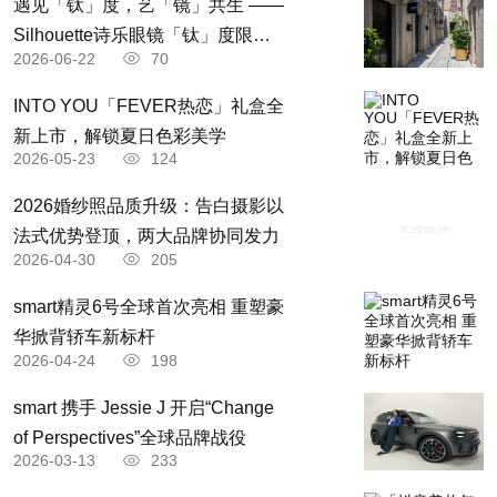
遇见「钛」度，艺「镜」共生 ——
Silhouette诗乐眼镜「钛」度限时
2026-06-22
70
体验空间轻盈启境
INTO YOU「FEVER热恋」礼盒全
新上市，解锁夏日色彩美学
2026-05-23
124
2026婚纱照品质升级：告白摄影以
法式优势登顶，两大品牌协同发力
2026-04-30
205
smart精灵6号全球首次亮相 重塑豪
华掀背轿车新标杆
2026-04-24
198
​smart 携手 Jessie J 开启“Change
of Perspectives”全球品牌战役
2026-03-13
233