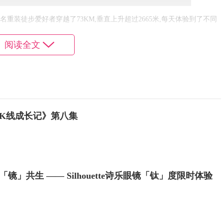
5名重装徒步爱好者穿越了73KM,垂直上升超过2665米,每天体验到了不同
观,并穿越巴塔哥尼亚的大牧场,亲历高山冰川流入湖泊和海洋。此次徒步
阅读全文
才能进入,现在仅供北极狐经典徒步使用。
K线成长记》第八集
镜」共生 —— Silhouette诗乐眼镜「钛」度限时体验