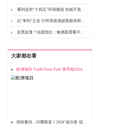
看到这些“十四五”环保规划 你就不觉得远了
以“审判”之名 行环境资源损害赔偿和责任追究之责
反黑反复？仙瑟指出：敏感肌需要不一样的淡斑方案
大家都在看
欧洲项目"Eat&Think Pink"将亮相2024深圳西雅展览
缤纷集结，闪耀新姿丨2024“波尔多·缤纷100评选”酒单正式揭晓