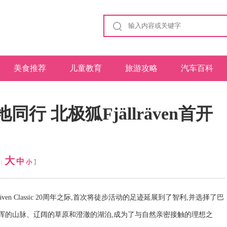
美食推荐
儿童教育
旅游攻略
汽车百科
行 北极狐Fjällräven首开
大
中
体：
小
】
ällräven Classic 20周年之际,首次将徒步活动的足迹延展到了智利,并选择了巴
浑的山脉、辽阔的草原和澄澈的湖泊,成为了与自然亲密接触的理想之