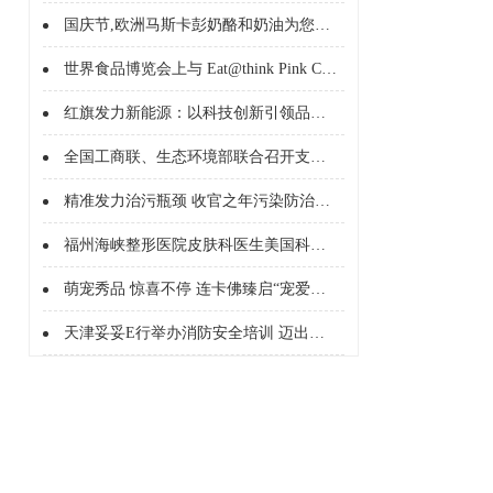
国庆节,欧洲马斯卡彭奶酪和奶油为您的餐桌带来点睛之笔!
世界食品博览会上与 Eat@think Pink China 享味欧洲
红旗发力新能源：以科技创新引领品牌升级
全国工商联、生态环境部联合召开支持服务民营企业绿色发展座谈会
精准发力治污瓶颈 收官之年污染防治攻坚方向确定
福州海峡整形医院皮肤科医生美国科医人激光公司临床培训医师王翱翔
萌宠秀品 惊喜不停 连卡佛臻启“宠爱计划”
天津妥妥E行举办消防安全培训 迈出服务质量与安全保障坚实一步