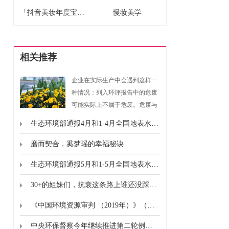
「抖音美妆年度宝藏」揭晓：用真实选择，诠释2025“真流行”
慢妆美学
相关推荐
企业在实际生产中会遇到这样一
种情况：列入环评报告中的危废
可能实际上不属于危废。危废与
固废的处置方式差别之大，危废
生态环境部通报4月和1-4月全国地表水、环境空气质量状况
处置费用之高，相信小伙伴们都
深有体会。面对这种情况...
磨而契合，奚梦瑶的幸福秘诀
生态环境部通报5月和1-5月全国地表水、环境空气质量状况
30+的姐妹们，抗衰这条路上谁还没踩过几个坑？
《中国环境资源审判 （2019年）》（白皮书）全文
中央环保督察今年继续推进第二轮例行督察