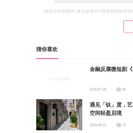
此次活动为期4天,来自全球36个国家和地区的30
的风景——原始森林、辽阔山脉以及标志性冰川等景
路线还穿越一条私人领地的小径,通常只有当地放牧者
与徐江军一起探索自然
猜你喜欢
金融反腐微短剧《
2026-07-26
40
遇见「钛」度，艺「
空间轻盈启境
2026-06-22
70