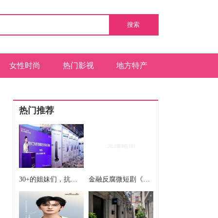
搜索
女性时尚
热门影视
地方特产
热门推荐
30+的姐妹们，抗衰这条路上谁还没踩过几个坑？
金融反腐微短剧《K线成长记》第八集