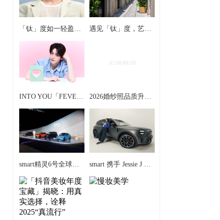
「钛」度如一轻盈演绎 Silhouette诗乐眼镜官宣朱正廷成为全球品牌「钛」度大使
遇见「钛」度，艺「镜」共生 —— Silhouette诗乐眼镜「钛」度限时体验空间轻盈启境
INTO YOU「FEVER热恋」礼盒全新上市，解锁夏日色彩美学
2026婚纱照品质升级：告白摄影以法式优势登顶，两大品牌协同发力
smart精灵6号全球首次亮相 重塑豪华掀背轿车新标杆
​smart 携手 Jessie J 开启“Change of Perspectives”全球品牌战役