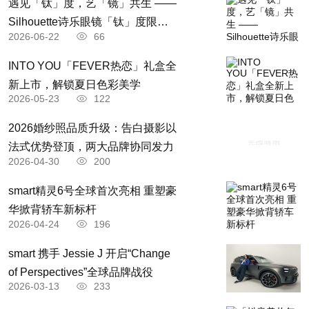
遇见「钛」度，艺「镜」共生 ——
Silhouette诗乐眼镜「钛」度限时
2026-06-22
66
体验空间轻盈启境
INTO YOU「FEVER热恋」礼盒全
新上市，解锁夏日色彩美学
2026-05-23
122
2026婚纱照品质升级：告白摄影以
法式优势登顶，两大品牌协同发力
2026-04-30
200
smart精灵6号全球首次亮相 重塑豪
华掀背轿车新标杆
2026-04-24
196
​smart 携手 Jessie J 开启“Change
of Perspectives”全球品牌战役
2026-03-13
233