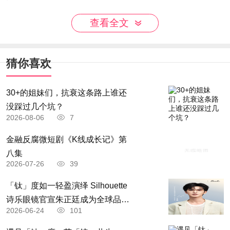
生态环境部门将坚持统筹兼顾，做好全面落实
查看全文
“六保”任务生态环保工作，进一步深化生态环境领
域“放管服”改革。坚持精准治污，做到问题精准、
猜你喜欢
时间精准、区位精准、对象精准和措施精准。坚持
科学治污，做到科学决策、科学监管、科学治理，
30+的姐妹们，抗衰这条路上谁还
切实提高环境治理的系统性和有效性。坚持依法治
没踩过几个坑？
2026-08-06
7
污，牢固树立法治思维，用法治的力量保护生态环
境。坚持全面推进，扎实做好生态环境治理各项工
金融反腐微短剧《K线成长记》第
八集
作，形成全面推进、重点突破的工作格局。坚持夯
2026-07-26
39
实基础，为各项工作推进提供有力保障。
「钛」度如一轻盈演绎 Silhouette
原标题：生态环境部部署疫情防控常态化前提
诗乐眼镜官宣朱正廷成为全球品牌
下污染防治攻坚战工作
2026-06-24
101
「钛」度大使