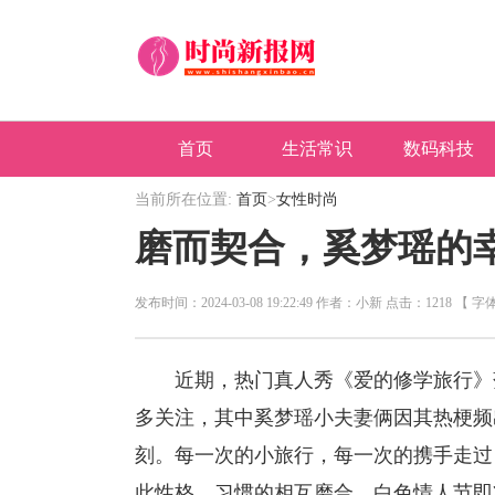
首页
生活常识
数码科技
当前所在位置:
首页
>
女性时尚
磨而契合，奚梦瑶的
发布时间：2024-03-08 19:22:49 作者：小新 点击：1218 【 字
近期，热门真人秀《爱的修学旅行》
多关注，其中奚梦瑶小夫妻俩因其热梗频
刻。每一次的小旅行，每一次的携手走过
此性格、习惯的相互磨合。白色情人节即