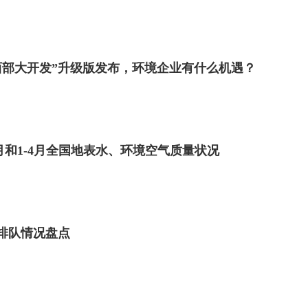
“西部大开发”升级版发布，环境企业有什么机遇？
月和1-4月全国地表水、环境空气质量状况
O排队情况盘点
族时期的简约几何花纹图案。在这种古老的图腾中，我们
柔的特性。非常符合当下流行的静奢风格的优雅与高级
感。