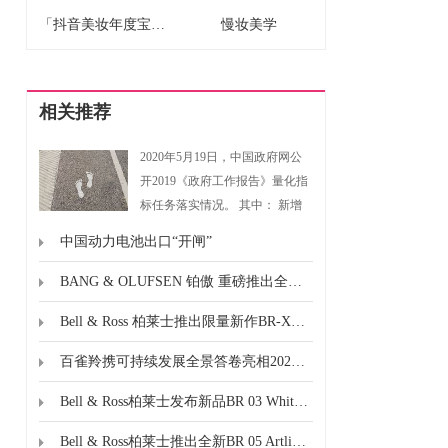
「抖音美妆年度宝藏」揭晓：用真实选择，诠释2025“真流行”
慢妆美学
相关推荐
2020年5月19日，中国政府网公
开2019《政府工作报告》量化指
标任务落实情况。 其中： 新增
高标准农田8150万亩目标是8000
中国动力电池出口“开闸”
万亩以上； 全年累计完成农村饮
水安全巩固提升工程建设投资
BANG & OLUFSEN 铂傲 重磅推出全新旗舰款耳机 BEOPLAY H100
55...
Bell & Ross 柏莱士推出限量新作BR-X3 Night Vision夜光飞行腕表
百雀羚携可持续发展全景答卷亮相2025 CAME
Bell & Ross柏莱士发布新品BR 03 White Steel & Gold
Bell & Ross柏莱士推出全新BR 05 Artline Steel & Gold表款