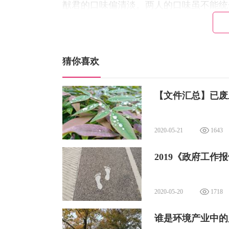
猷君的口味偏清淡。两人的口味虽不能统
的喜好，一起体验和分享“鸳鸯锅的乐趣
的婚姻就是携手升级打怪的过程，只要彼
猜你喜欢
【文件汇总】已废
2020-05-21
1643
2019《政府工
2020-05-20
1718
谁是环境产业中的