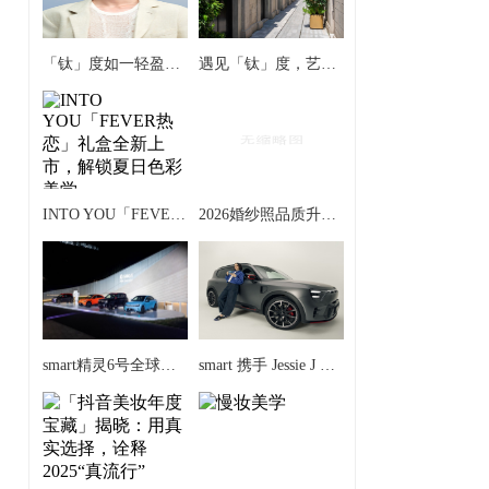
「钛」度如一轻盈演绎 Silhouette诗乐眼镜官宣朱正廷成为全球品牌「钛」度大使
遇见「钛」度，艺「镜」共生 —— Silhouette诗乐眼镜「钛」度限时体验空间轻盈启境
INTO YOU「FEVER热恋」礼盒全新上市，解锁夏日色彩美学
2026婚纱照品质升级：告白摄影以法式优势登顶，两大品牌协同发力
smart精灵6号全球首次亮相 重塑豪华掀背轿车新标杆
​smart 携手 Jessie J 开启“Change of Perspectives”全球品牌战役