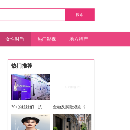
搜索
女性时尚
热门影视
地方特产
商业信息
热门推荐
30+的姐妹们，抗衰这条路上谁还没踩过几个坑？
金融反腐微短剧《K线成长记》第八集