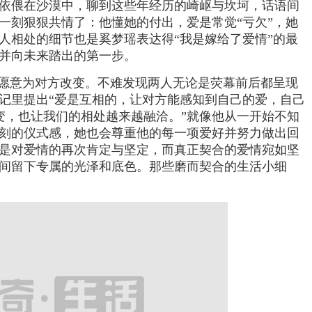
依偎在沙漠中，聊到这些年经历的崎岖与坎坷，话语间
一刻狠狠共情了：他懂她的付出，爱是常觉“亏欠”，她
人相处的细节也是奚梦瑶表达得“我是嫁给了爱情”的最
并向未来踏出的第一步。
是愿意为对方改变。不难发现两人无论是荧幕前后都呈现
记里提出“爱是互相的，让对方能感知到自己的爱，自己
改变，也让我们的相处越来越融洽。”就像他从一开始不知
刻的仪式感，她也会尊重他的每一项爱好并努力做出回
是对爱情的再次肯定与坚定，而真正契合的爱情宛如坚
间留下专属的光泽和底色。那些磨而契合的生活小细