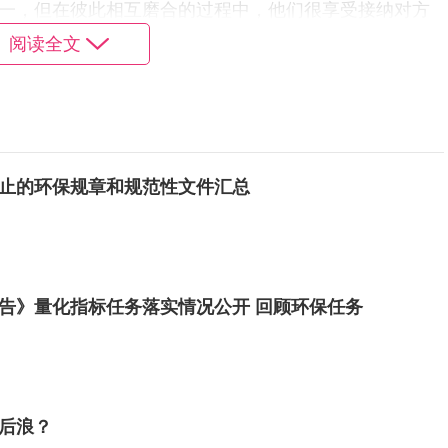
一，但在彼此相互磨合的过程中，他们很享受接纳对方
阅读全文
”。 爱情中互为底气的信念并非偶然，在他们看来，长久
此相互配合，两个人的相处就会越来越契合。
止的环保规章和规范性文件汇总
作报告》量化指标任务落实情况公开 回顾环保任务
后浪？