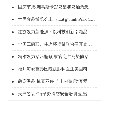
国庆节,欧洲马斯卡彭奶酪和奶油为您的餐桌带来点睛之笔!
世界食品博览会上与 Eat@think Pink China 享味欧洲
红旗发力新能源：以科技创新引领品牌升级
全国工商联、生态环境部联合召开支持服务民营企业绿色发展座谈会
精准发力治污瓶颈 收官之年污染防治攻坚方向确定
福州海峡整形医院皮肤科医生美国科医人激光公司临床培训医师王翱翔
萌宠秀品 惊喜不停 连卡佛臻启“宠爱计划”
天津妥妥E行举办消防安全培训 迈出服务质量与安全保障坚实一步