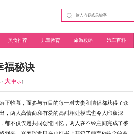
美食推荐
儿童教育
旅游攻略
汽车百科
幸福秘诀
大
中
体：
小
】
落下帷幕，而参与节目的每一对夫妻和情侣都获得了众
出，两人高情商和有爱的高甜相处模式也令人印象深
，都不仅仅是共同创造回忆，两人在不经意间完成了彼
将到来，奚梦瑶近日在小红书上开箱了两套Pt铂金的首