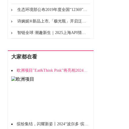
生态环境部公布2019年度全国“12369”环保举报情况
诗婉妮®新品上市,「极光瓶」开启泛黄肌新解法
智链全球·潮趣新生｜2025上海API情趣生活展盛大启幕
大家都在看
欧洲项目"Eat&Think Pink"将亮相2024深圳西雅展览
缤纷集结，闪耀新姿丨2024“波尔多·缤纷100评选”酒单正式揭晓